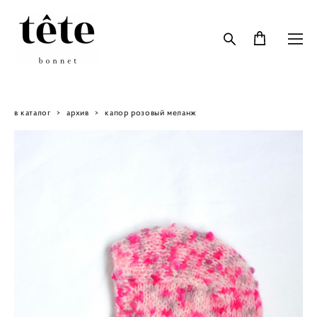
в каталог
>
архив
>
капор розовый меланж