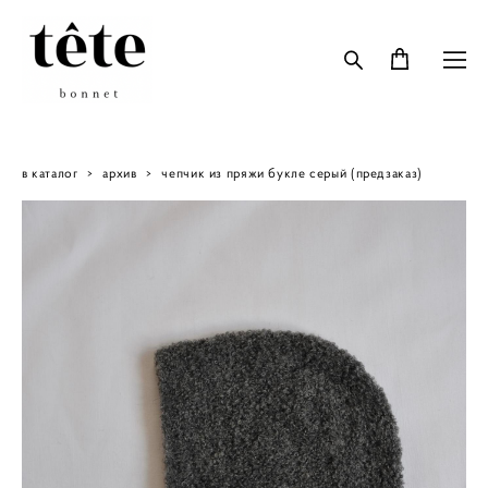
в каталог
>
архив
>
чепчик из пряжи букле серый (предзаказ)