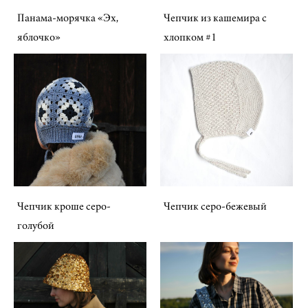
Панама-морячка «Эх,
Чепчик из кашемира c
яблочко»
хлопком #1
Чепчик кроше серо-
Чепчик серо-бежевый
голубой