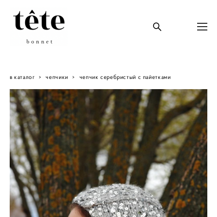
в каталог
>
чепчики
>
чепчик серебристый с пайетками