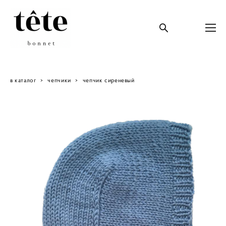
в каталог
>
чепчики
>
чепчик сиреневый