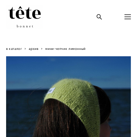
в каталог
>
архив
>
мини-чепчик лимонный