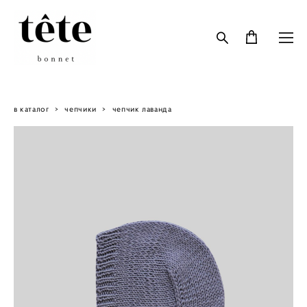
в каталог
>
чепчики
>
чепчик лаванда