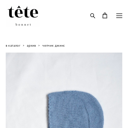
в каталог
>
архив
>
чепчик джинс