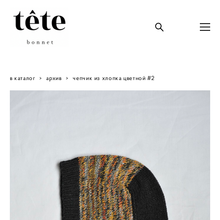
в каталог
>
архив
>
чепчик из хлопка цветной #2