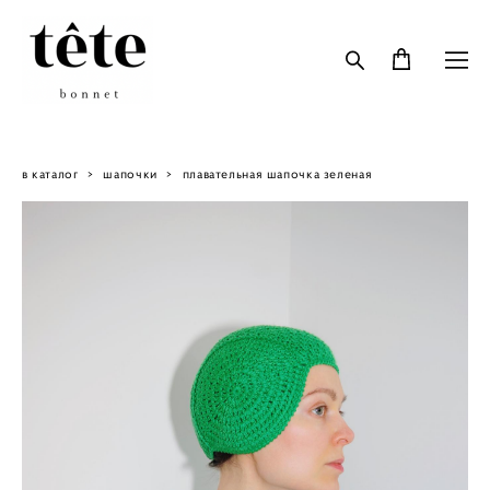
в каталог
>
шапочки
>
плавательная шапочка зеленая