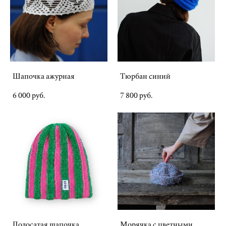
Шапочка ажурная
Тюрбан синий
6 000 pуб.
7 800 pуб.
Полосатая шапочка
Морячка с цветными