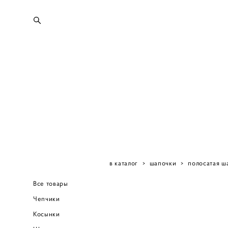
в каталог
>
шапочки
>
полосатая ш
Все товары
Чепчики
Косынки