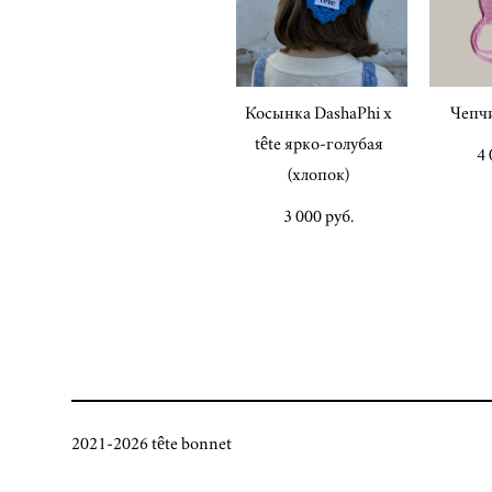
Косынка DashaPhi x
Чепч
tête ярко-голубая
4 
(хлопок)
3 000 pуб.
2021-2026 tête bonnet