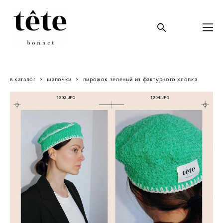
в каталог
>
шапочки
>
пирожок зеленый из фактурного хлопка