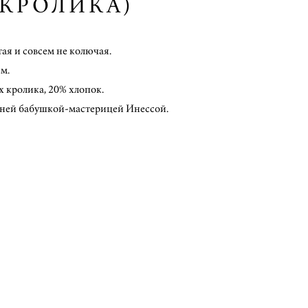
 КРОЛИКА)
ая и совсем не колючая.
см.
х кролика, 20% хлопок.
тней бабушкой-мастерицей Инессой.