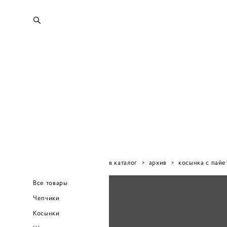
в каталог
>
архив
>
косынка с пайе
Все товары
Чепчики
Косынки