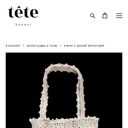
в каталог
>
аксессуары и топы
>
кисет с розой молочный